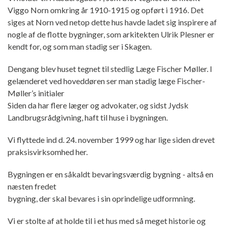
Viggo Norn omkring år 1910-1915 og opført i 1916. Det
siges at Norn ved netop dette hus havde ladet sig inspirere af
nogle af de flotte bygninger, som arkitekten Ulrik Plesner er
kendt for, og som man stadig ser i Skagen.
Dengang blev huset tegnet til stedlig Læge Fischer Møller. I
gelænderet ved hoveddøren ser man stadig læge Fischer-
Møller’s initialer
Siden da har flere læger og advokater, og sidst Jydsk
Landbrugsrådgivning, haft til huse i bygningen.
Vi flyttede ind d. 24. november 1999 og har lige siden drevet
praksisvirksomhed her.
Bygningen er en såkaldt bevaringsværdig bygning - altså en
næsten fredet
bygning, der skal bevares i sin oprindelige udformning.
Vi er stolte af at holde til i et hus med så meget historie og